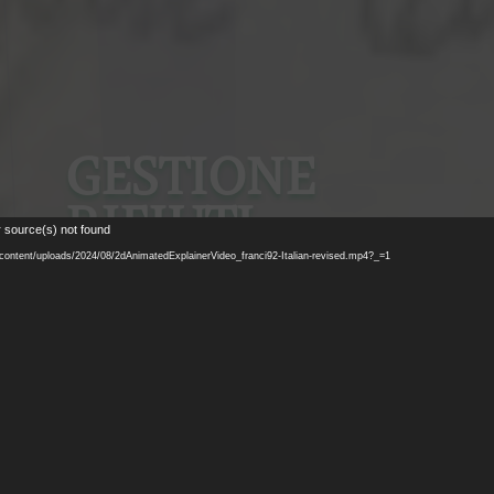
GESTIONE
RIFIUTI
r source(s) not found
INDUSTRIALI
p-content/uploads/2024/08/2dAnimatedExplainerVideo_franci92-Italian-revised.mp4?_=1
Valutazione strategica per
l’individuazione delle
migliori soluzioni per il
recupero e lo smaltimento